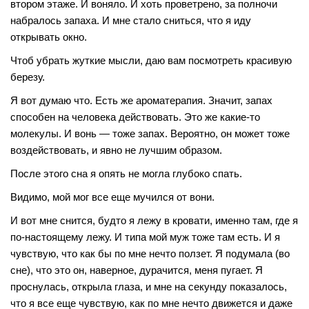
втором этаже. И воняло. И хоть проветрено, за полночи
набралось запаха. И мне стало сниться, что я иду
открывать окно.
Чтоб убрать жуткие мысли, даю вам посмотреть красивую
березу.
Я вот думаю что. Есть же ароматерапия. Значит, запах
способен на человека действовать. Это же какие-то
молекулы. И вонь — тоже запах. Вероятно, он может тоже
воздействовать, и явно не лучшим образом.
После этого сна я опять не могла глубоко спать.
Видимо, мой мог все еще мучился от вони.
И вот мне снится, будто я лежу в кровати, именно там, где я
по-настоящему лежу. И типа мой муж тоже там еcть. И я
чувствую, что как бы по мне нечто ползет. Я подумала (во
сне), что это он, наверное, дурачится, меня пугает. Я
проснулась, открыла глаза, и мне на секунду показалось,
что я все еще чувствую, как по мне нечто движется и даже