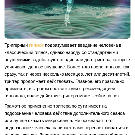
Триггерный
гипноз
подразумевает введение человека в
классический гипноз, однако наряду со стандартными
внушениями задействуются один или два триггера, которые
усиливают данное внушение. Более того после гипноза, как
сразу, так и через несколько месяцев, лет или десятилетий,
триггер продолжает действовать. Главное, его правильно
применять, в строгом соответствии с рекомендацией
гипнолога, иначе действие триггера может сойти на нет.
Грамотное применение триггера по сути имеет на
подсознание человека действие дополнительного сеанса
или лучше сказать микросеанса. Не осознавая того,
подсознание человека начинает само перенастраиваться в
случае кризиса. Допустим, человек под гипнозом убирал у