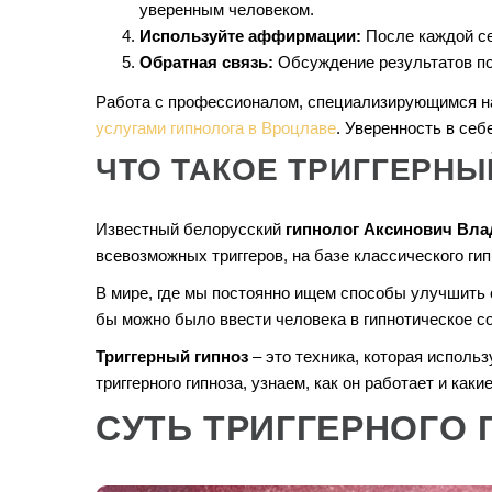
уверенным человеком.
Используйте аффирмации:
После каждой се
Обратная связь:
Обсуждение результатов по
Работа с профессионалом, специализирующимся на 
услугами гипнолога в Вроцлаве
. Уверенность в себ
ЧТО ТАКОЕ ТРИГГЕРНЫ
Известный белорусский
гипнолог Аксинович Вла
всевозможных триггеров, на базе классического гип
В мире, где мы постоянно ищем способы улучшить 
бы можно было ввести человека в гипнотическое 
Триггерный гипноз
– это техника, которая исполь
триггерного гипноза, узнаем, как он работает и как
СУТЬ ТРИГГЕРНОГО 