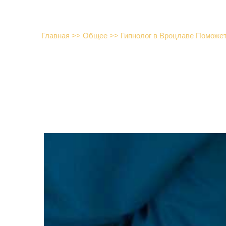
Главная
>>
Общее
>>
Гипнолог в Вроцлаве Поможе